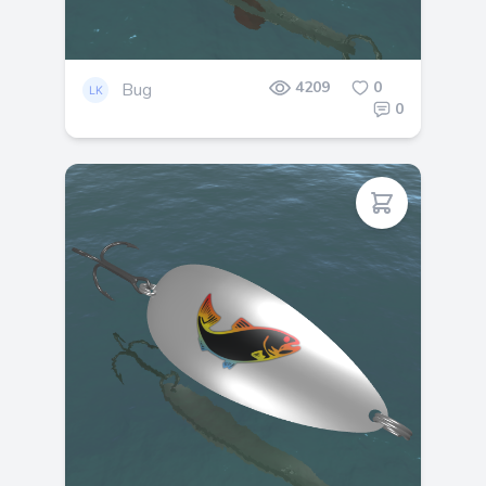
4209
0
Bug
0